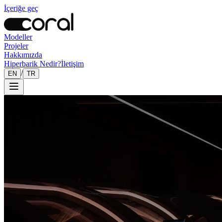
İçeriğe geç
Modeller
Projeler
Hakkımızda
Hiperbarik Nedir?
İletişim
/
EN
TR